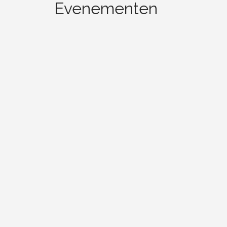
Evenementen