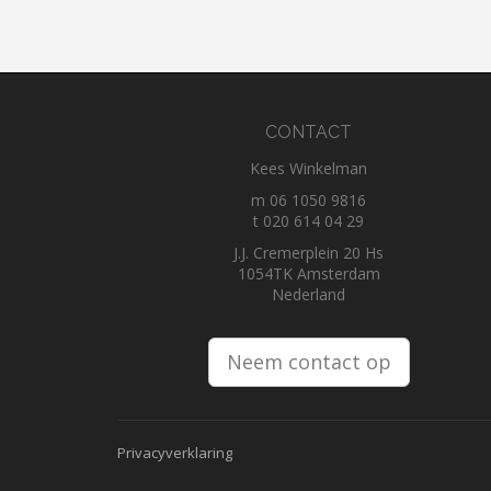
CONTACT
Kees Winkelman
m 06 1050 9816
t 020 614 04 29
J.J. Cremerplein 20 Hs
1054TK Amsterdam
Nederland
Neem contact op
Privacyverklaring