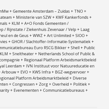
 ZonMw + Gemeente Amsterdam – Zuidas + TNO +
ateam + Ministerie van SZW + KWF Kankerfonds +
nals + KLM + A+O Fonds Gemeenten /
p / Rijnstate / Ziekenhuis Zevenaar / Velp + Laag
heul en de Geus + WWZ + Art Unlimited + SIOO +
es + GHOR / Slachtoffer-Informatie-Systematiek +
unicatiebureau Euro RSCG Bikker + Shell + Public
KLM + Sneltheater + Netherlands School of Public &
compagnie + Regionaal Platform Arbeidsmarktbeleid
oyal Leerdam + IVN Instituut voor Natuureducatie en
 Arbouw + EVO + KWS Infra + BGZ-wegvervoer +
egionaal Platform Arbeidsmarktbeleid + Diverse
en + Congressen + Zorg + Overheid + Politiek +
Charity + Evenementen + Communicatiebureaus +