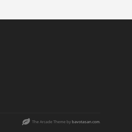
The Arcade Theme by
bavotasan.com
.