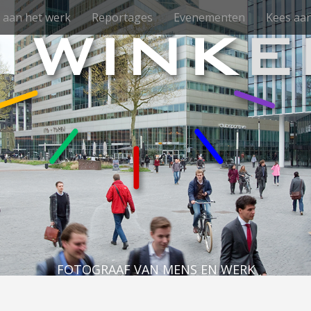
aan het werk
Reportages
Evenementen
Kees aan
FOTOGRAAF VAN MENS EN WERK