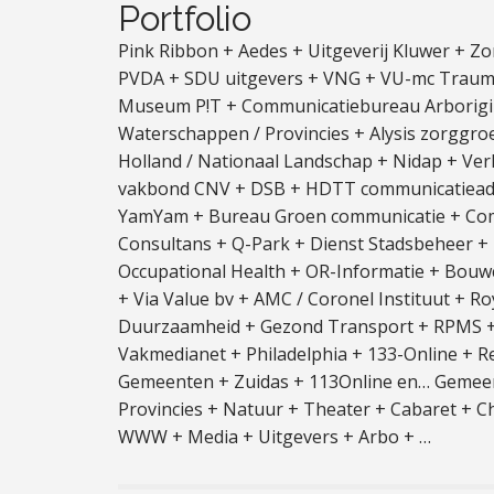
Portfolio
Pink Ribbon + Aedes + Uitgeverij Kluwer +
PVDA + SDU uitgevers + VNG + VU-mc Traum
Museum P!T + Communicatiebureau Arborigi
Waterschappen / Provincies + Alysis zorggroe
Holland / Nationaal Landschap + Nidap + Ver
vakbond CNV + DSB + HDTT communicatieadvi
YamYam + Bureau Groen communicatie + Comm
Consultans + Q-Park + Dienst Stadsbeheer + 
Occupational Health + OR-Informatie + Bouw
+ Via Value bv + AMC / Coronel Instituut + R
Duurzaamheid + Gezond Transport + RPMS +
Vakmedianet + Philadelphia + 133-Online + R
Gemeenten + Zuidas + 113Online en… Gemeent
Provincies + Natuur + Theater + Cabaret + 
WWW + Media + Uitgevers + Arbo + …